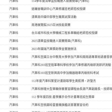
汽車科
114學年度清華盃技職達人競賽簡章(汽車科)
汽車科
退輔會職訓中心汽車修護班老師蒞校授課
汽車科
清華高中國中部學生職業試探活動
汽車科
南港展覽館2025亞洲技能競賽
汽車科
台北城市科技大學機械工程系車輛組老師蒞校授課
汽車科
2025清華盃技職達人競賽簡章(汽車科)
汽車科
2023年國瑞汽車獎助學金實施辦法
汽車科
汽車科至國立台中教育大學參加汽車科閩南語專業術語書發
汽車科
汽車科203班至陸軍專科學校參加汽車修護丙級即測即評測驗
汽車科
汽車科103班至新興高中參加機器踏車丙級術科考試
汽車科
112年度汽車科繁星計畫錄取學生黃凱博、許聖杰
汽車科
汽車科辦理大型車輛保養實習課程由長源汽車副廠長、技師
汽車科
112 學年度四技 產學攜手合作計畫專班招生簡章
汽車科
汽車科至桃園哈雷重機旗艦店簽署實習合約