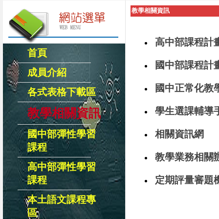
彈性課程選課名單已公告
教學相關資訊
高中部課程計
首頁
國中部課程計
成員介紹
國中正常化教
各式表格下載區
學生選課輔導
教學相關資訊
國中部彈性學習
相關資訊網
課程
教學業務相關
高中部彈性學習
課程
定期評量審題
本土語文課程專
區