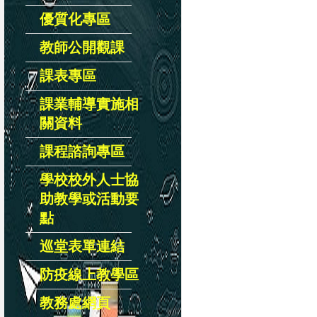
優質化專區
教師公開觀課
課表專區
課業輔導實施相
關資料
課程諮詢專區
學校校外人士協
助教學或活動要
點
巡堂表單連結
防疫線上教學區
教務處網頁