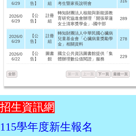
316
6/29
告】
組
考生暨家長說明會
轉知財團法人核能與新能源教
【公
註冊
2026/0
育研究協進會辦理「開張翠蓮
289
6/29
告】
組
女士清寒獎學金」-國中部
轉知財團法人中華民國心臟病
【公
註冊
2026/0
兒童基金會「心臟病童獎勵學
278
6/29
告】
組
金」相關資料
【公
圖書
國立公共資訊圖書館提供「集
2026/0
229
6/22
告】
館
體辦理數位借閱證」服務
全部
第一頁
上一頁
下一頁
最後一頁
招生資訊網
115學年度新生報名