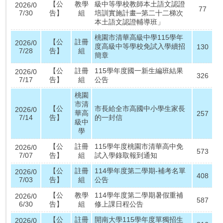
【公
教學
級中等學校教師本土語文認證
2026/0
77
7/30
告】
組
培訓實施計畫─第二十二梯次
本土語文認證輔導班」
桃園市清華高級中學115學年
【公
註冊
2026/0
度高級中等學校免試入學續招
130
7/28
告】
組
簡章
【公
註冊
115學年度國一新生編班結果
2026/0
326
7/17
告】
組
公告
桃園
市清
【公
市長給全市高國中小學生家長
2026/0
華高
257
7/14
告】
的一封信
級中
學
【公
註冊
115學年度桃園市清華高中免
2026/0
573
7/07
告】
組
試入學錄取報到通知
【公
註冊
114學年度第二學期-補考名單
2026/0
408
7/03
告】
組
公告
【公
教學
114學年度第二學期暑假重補
2026/0
587
6/30
告】
組
修上課日程公告
【公
註冊
開南大學115學年度單獨招生
2026/0