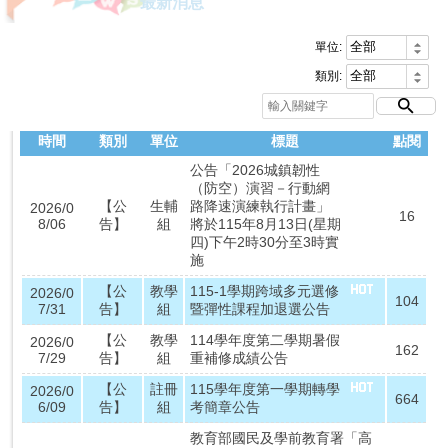
最新消息
單位:
類別:
時間
類別
單位
標題
點閱
公告「2026城鎮韌性
（防空）演習－行動網
【公
生輔
路降速演練執行計畫」
2026/0
16
8/06
告】
組
將於115年8月13日(星期
四)下午2時30分至3時實
施
【公
教學
115-1學期跨域多元選修
2026/0
104
7/31
告】
組
暨彈性課程加退選公告
【公
教學
114學年度第二學期暑假
2026/0
162
7/29
告】
組
重補修成績公告
【公
註冊
115學年度第一學期轉學
2026/0
664
6/09
告】
組
考簡章公告
教育部國民及學前教育署「高