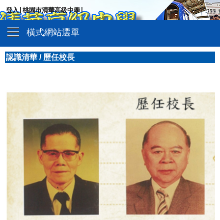
|
|
登入
桃園市清華高級中學
橫式網站選單
認識清華
/
歷任校長